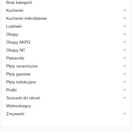
o
Brak kategorii
d
u
Kuchenki
k
t
Kuchenki mikrofalowe
ó
w
Lodówki
Okapy
Okapy AKPO
Okapy NC
Piekarniki
Płyty ceramiczne
Płyty gazowe
Płyty indukcyjne
Pralki
Suszarki do ubrań
Wolnostojący
Zmywarki