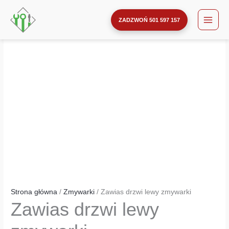
drzwi
Przejdź
ilość
lewy
do
Zawias
ZADZWOŃ 501 597 157
zmywarki
treści
drzwi
lewy
zmywarki
Strona główna
/
Zmywarki
/ Zawias drzwi lewy zmywarki
Zawias drzwi lewy