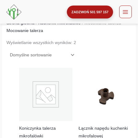
Przejdź
do
ZADZWOŃ 501 597 157
treści
Strona główna
/
Kuchenki mikrofalowe
/ Mocowanie talerza
Mocowanie talerza
Wyświetlanie wszystkich wyników: 2
Koniczynka talerza
Łącznik napędu kuchenki
mikrofalówki
mikrofalowej