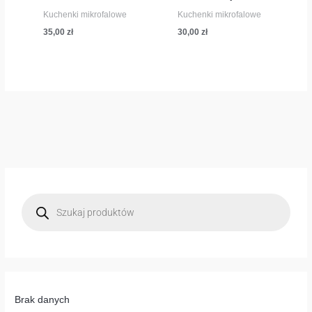
Kuchenki mikrofalowe
Kuchenki mikrofalowe
35,00
zł
30,00
zł
W
y
s
z
u
k
i
w
a
r
k
a
p
Brak danych
r