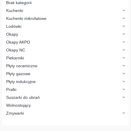
o
Brak kategorii
d
u
Kuchenki
k
t
Kuchenki mikrofalowe
ó
w
Lodówki
Okapy
Okapy AKPO
Okapy NC
Piekarniki
Płyty ceramiczne
Płyty gazowe
Płyty indukcyjne
Pralki
Suszarki do ubrań
Wolnostojący
Zmywarki