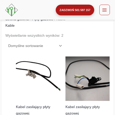
Przejdź
do
ZADZWOŃ 501 597 157
treści
Strona główna
/
Płyty gazowe
/ Kable
Kable
Wyświetlanie wszystkich wyników: 2
Kabel zasilający płyty
Kabel zasilający płyty
gazowej
gazowej