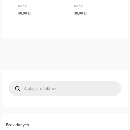
Kable
Kable
40,00
zł
30,00
zł
W
y
s
z
u
k
i
w
a
r
k
a
p
Brak danych
r