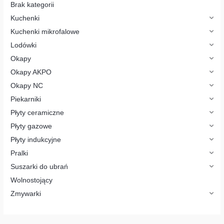
o
Brak kategorii
d
u
Kuchenki
k
t
Kuchenki mikrofalowe
ó
w
Lodówki
Okapy
Okapy AKPO
Okapy NC
Piekarniki
Płyty ceramiczne
Płyty gazowe
Płyty indukcyjne
Pralki
Suszarki do ubrań
Wolnostojący
Zmywarki