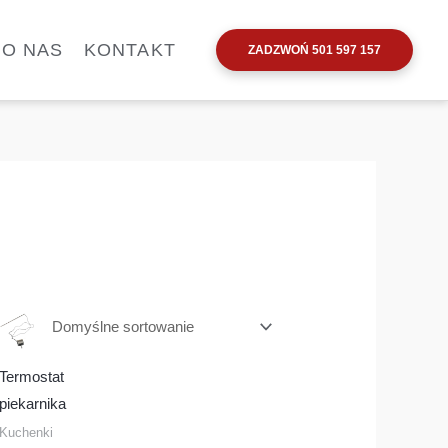
O NAS
KONTAKT
ZADZWOŃ 501 597 157
t
Termostat
piekarnika
a
Kuchenki