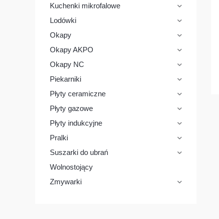
k
Kuchenki mikrofalowe
t
ó
Lodówki
w
Okapy
Okapy AKPO
Okapy NC
Piekarniki
Płyty ceramiczne
Płyty gazowe
Płyty indukcyjne
Pralki
Suszarki do ubrań
Wolnostojący
Zmywarki