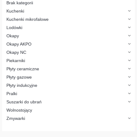
o
Brak kategorii
d
u
Kuchenki
k
t
Kuchenki mikrofalowe
ó
w
Lodówki
Okapy
Okapy AKPO
Okapy NC
Piekarniki
Płyty ceramiczne
Płyty gazowe
Płyty indukcyjne
Pralki
Suszarki do ubrań
Wolnostojący
Zmywarki