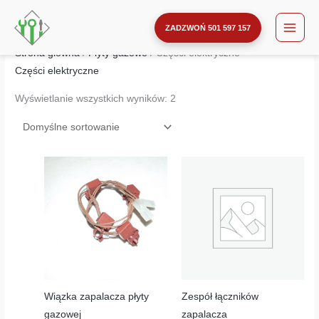
Przejdź
do
ZADZWOŃ 501 597 157
treści
Strona główna
/
Płyty gazowe
/ Części elektryczne
Części elektryczne
Wyświetlanie wszystkich wyników: 2
Wiązka zapalacza płyty
Zespół łączników
gazowej
zapalacza