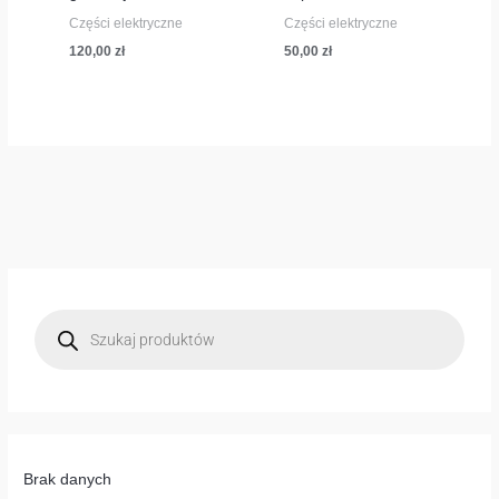
Części elektryczne
Części elektryczne
120,00
zł
50,00
zł
W
y
s
z
u
k
i
w
a
r
k
a
p
Brak danych
r