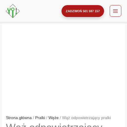
odpowietrzający
Przejdź
ilość
pralki
do
Wąż
ZADZWOŃ 501 597 157
treści
odpowietrzający
pralki
Strona główna
/
Pralki
/
Węże
/ Wąż odpowietrzający pralki