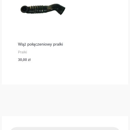
Wąż połączeniowy pralki
Pralki
30,00
zł
W
y