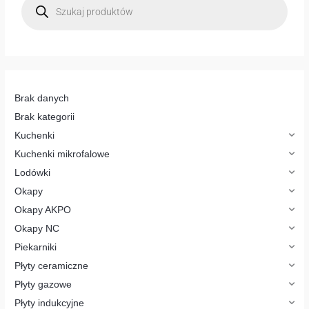
s
z
u
k
i
w
a
r
k
a
p
Brak danych
r
o
Brak kategorii
d
u
Kuchenki
k
t
Kuchenki mikrofalowe
ó
w
Lodówki
Okapy
Okapy AKPO
Okapy NC
Piekarniki
Płyty ceramiczne
Płyty gazowe
Płyty indukcyjne