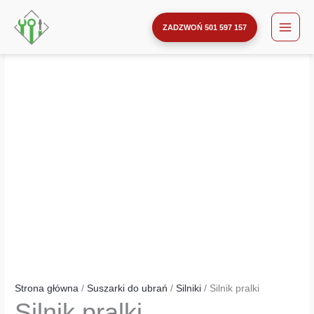
pralki
Przejdź
ilość
do
Silnik
ZADZWOŃ 501 597 157
treści
pralki
Strona główna
/
Suszarki do ubrań
/
Silniki
/ Silnik pralki
Silnik pralki