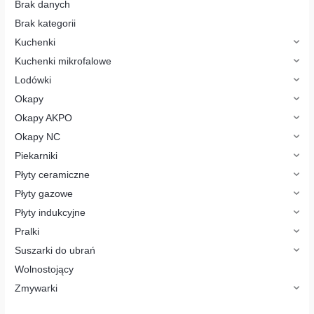
p
Brak danych
r
o
Brak kategorii
d
u
Kuchenki
k
t
Kuchenki mikrofalowe
ó
w
Lodówki
Okapy
Okapy AKPO
Okapy NC
Piekarniki
Płyty ceramiczne
Płyty gazowe
Płyty indukcyjne
Pralki
Suszarki do ubrań
Wolnostojący
Zmywarki