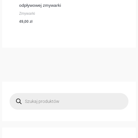
odpływowej zmywarki
Zmywarki
49,00
zł
W
y
s
z
u
k
i
w
a
r
k
a