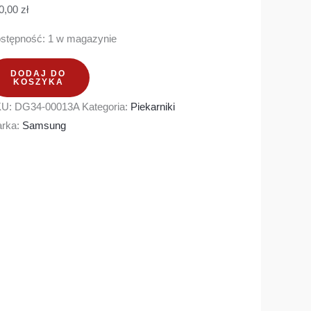
0,00
zł
stępność:
1 w magazynie
DODAJ DO
KOSZYKA
KU:
DG34-00013A
Kategoria:
Piekarniki
rka:
Samsung