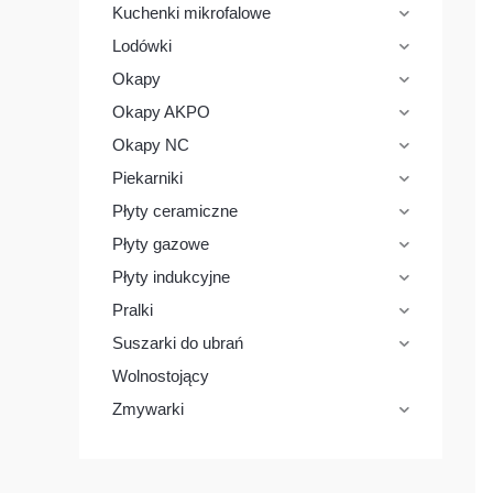
k
Kuchenki mikrofalowe
t
ó
Lodówki
w
Okapy
Okapy AKPO
Okapy NC
Piekarniki
Płyty ceramiczne
Płyty gazowe
Płyty indukcyjne
Pralki
Suszarki do ubrań
Wolnostojący
Zmywarki