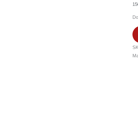
15
Do
S
Ma