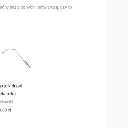
ć w bazie danych i potwierdzą, czy to
zujnik drzwi
iekarnika
ekarniki
5,00
zł