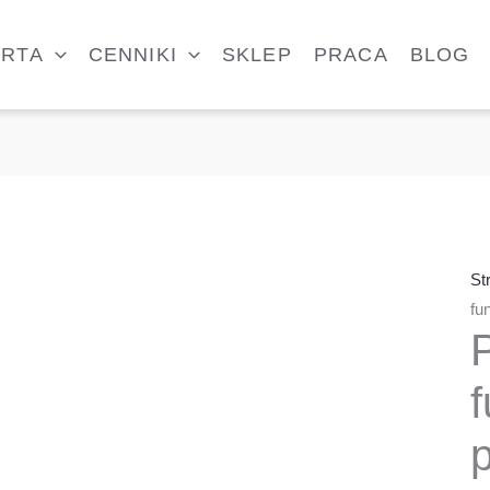
ilo
Pr
ERTA
CENNIKI
SKLEP
PRACA
BLOG
fun
pi
St
fun
f
p