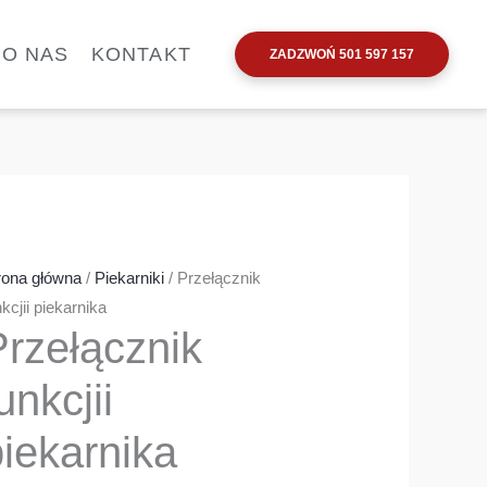
ść
piekarnika
zełącznik
O NAS
KONTAKT
ZADZWOŃ 501 597 157
kcjii
ekarnika
rona główna
/
Piekarniki
/ Przełącznik
kcjii piekarnika
Przełącznik
unkcjii
iekarnika