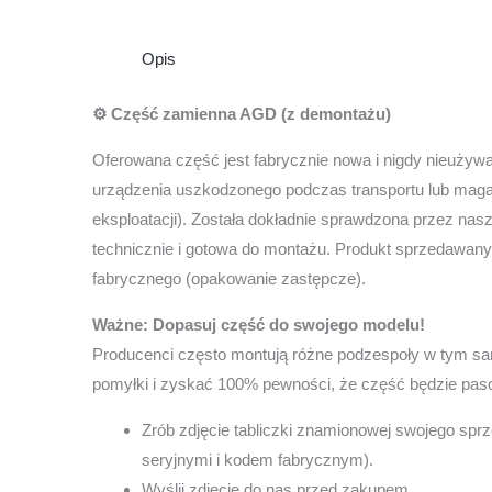
Opis
⚙️ Część zamienna AGD (z demontażu)
Oferowana część jest fabrycznie nowa i nigdy nieuży
urządzenia uszkodzonego podczas transportu lub maga
eksploatacji). Została dokładnie sprawdzona przez na
technicznie i gotowa do montażu. Produkt sprzedawany
fabrycznego (opakowanie zastępcze).
Ważne: Dopasuj część do swojego modelu!
Producenci często montują różne podzespoły w tym s
pomyłki i zyskać 100% pewności, że część będzie pas
Zrób zdjęcie tabliczki znamionowej swojego sprz
seryjnymi i kodem fabrycznym).
Wyślij zdjęcie do nas przed zakupem.