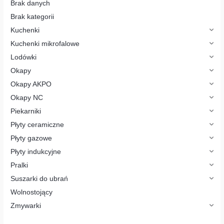
p
Brak danych
r
o
Brak kategorii
d
u
Kuchenki
k
t
Kuchenki mikrofalowe
ó
w
Lodówki
Okapy
Okapy AKPO
Okapy NC
Piekarniki
Płyty ceramiczne
Płyty gazowe
Płyty indukcyjne
Pralki
Suszarki do ubrań
Wolnostojący
Zmywarki