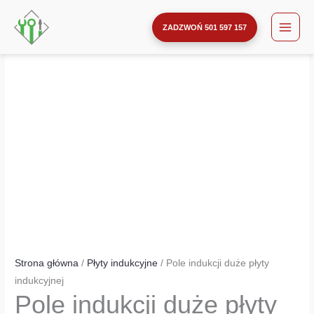
indukcji
Przejdź
ilość
duże
do
Pole
ZADZWOŃ 501 597 157
płyty
treści
indukcji
indukcyjnej
duże
płyty
indukcyjnej
Strona główna
/
Płyty indukcyjne
/ Pole indukcji duże płyty
indukcyjnej
Pole indukcji duże płyty