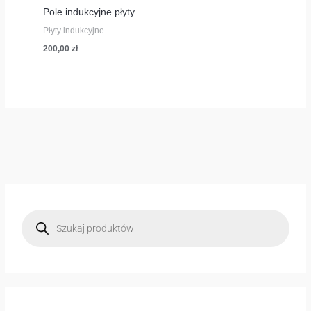
Pole indukcyjne płyty
Płyty indukcyjne
200,00
zł
W
y
s
z
u
k
i
w
a
r
k
a