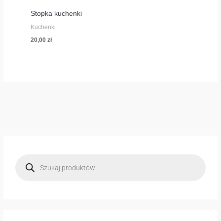
Stopka kuchenki
Kuchenki
20,00
zł
W
y
s
z
u
k
i
w
a
r
k