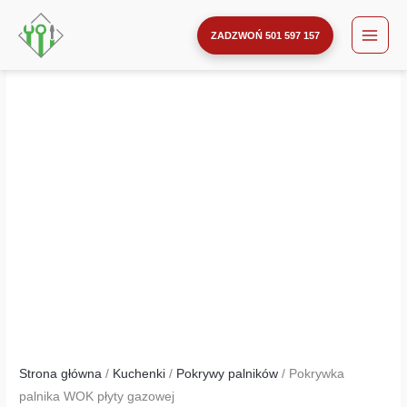
palnika
Przejdź
ilość
WOK
do
Pokrywka
ZADZWOŃ 501 597 157
płyty
treści
palnika
gazowej
WOK
płyty
gazowej
Strona główna
/
Kuchenki
/
Pokrywy palników
/ Pokrywka
palnika WOK płyty gazowej