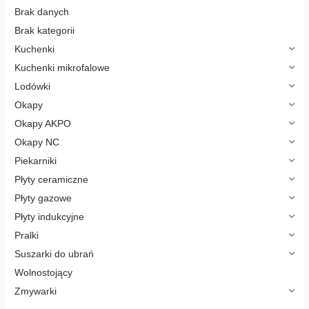
a
p
Brak danych
r
o
Brak kategorii
d
u
Kuchenki
k
t
Kuchenki mikrofalowe
ó
w
Lodówki
Okapy
Okapy AKPO
Okapy NC
Piekarniki
Płyty ceramiczne
Płyty gazowe
Płyty indukcyjne
Pralki
Suszarki do ubrań
Wolnostojący
Zmywarki