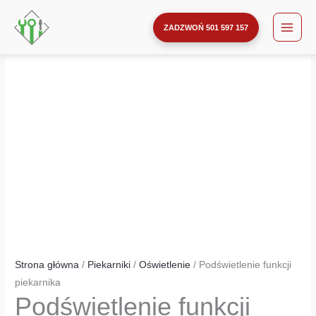
funkcji
Przejdź
ilość
piekarnika
do
Podświetlenie
ZADZWOŃ 501 597 157
treści
funkcji
piekarnika
Strona główna
/
Piekarniki
/
Oświetlenie
/ Podświetlenie funkcji
piekarnika
Podświetlenie funkcji