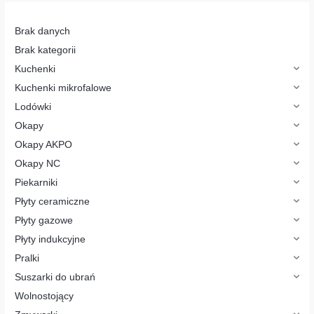
r
k
a
p
Brak danych
r
o
Brak kategorii
d
u
Kuchenki
k
t
Kuchenki mikrofalowe
ó
w
Lodówki
Okapy
Okapy AKPO
Okapy NC
Piekarniki
Płyty ceramiczne
Płyty gazowe
Płyty indukcyjne
Pralki
Suszarki do ubrań
Wolnostojący