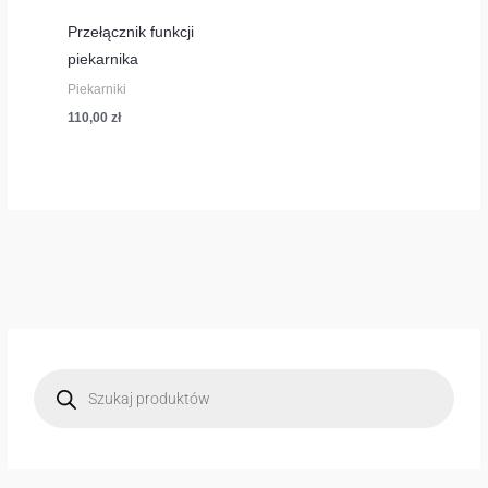
Przełącznik funkcji
piekarnika
Piekarniki
110,00
zł
W
y
s
z
u
k
i
w
a