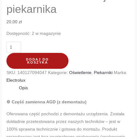
piekarnika
20,00
zł
Dostępność:
2 w magazynie
DODAJ DO
KOSZYKA
SKU:
140127094047
Kategorie:
Oświetlenie
,
Piekarniki
Marka:
Electrolux
Opis
⚙️ Część zamienna AGD (z demontażu)
Oferowana część pochodzi z demontażu urządzenia. Została
dokładnie przetestowana przez naszych techników – jest w
100% sprawna technicznie i gotowa do montażu. Produkt
sprzedawany jest bez oryginalnego opakowania (opakowanie