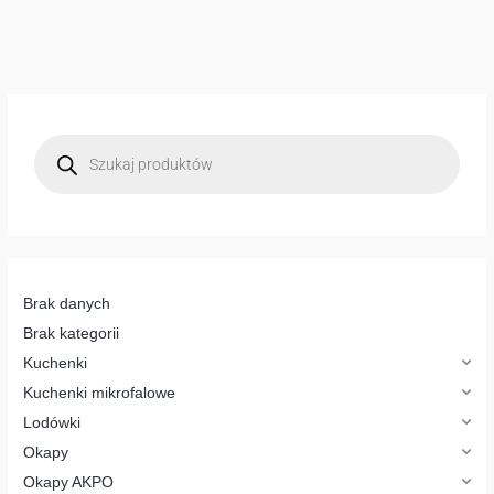
W
y
s
z
u
k
i
w
a
r
k
a
p
Brak danych
r
o
Brak kategorii
d
u
Kuchenki
k
t
Kuchenki mikrofalowe
ó
w
Lodówki
Okapy
Okapy AKPO