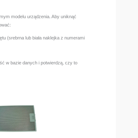
amym modelu urządzenia. Aby uniknąć
ować:
ętu (srebrna lub biała naklejka z numerami
ć w bazie danych i potwierdzą, czy to