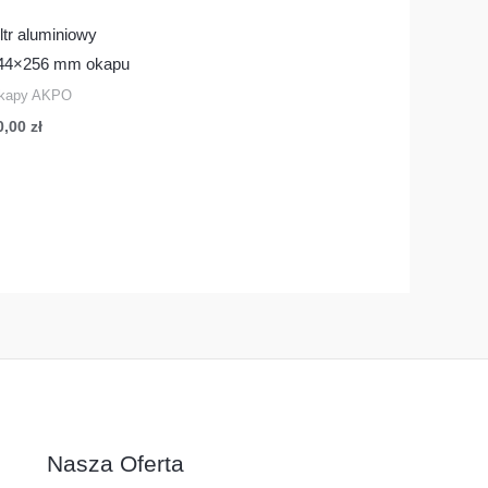
iltr aluminiowy
44×256 mm okapu
kapy AKPO
0,00
zł
Nasza Oferta