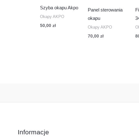
Szyba okapu Akpo
Panel sterowania
F
Okapy AKPO
okapu
3
50,00
zł
Okapy AKPO
O
70,00
zł
8
Informacje