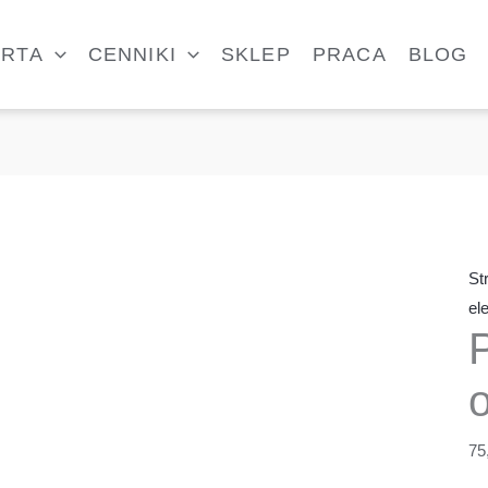
ilo
Pr
ERTA
CENNIKI
SKLEP
PRACA
BLOG
ok
St
el
75