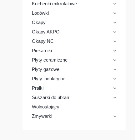
k
Kuchenki mikrofalowe
t
ó
Lodówki
w
Okapy
Okapy AKPO
Okapy NC
Piekarniki
Płyty ceramiczne
Płyty gazowe
Płyty indukcyjne
Pralki
Suszarki do ubrań
Wolnostojący
Zmywarki