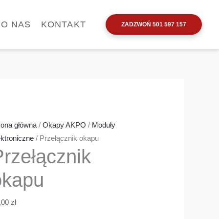
ść
zełącznik
O NAS
KONTAKT
ZADZWOŃ 501 597 157
apu
rona główna
/
Okapy AKPO
/
Moduły
ektroniczne
/ Przełącznik okapu
Przełącznik
okapu
,00
zł