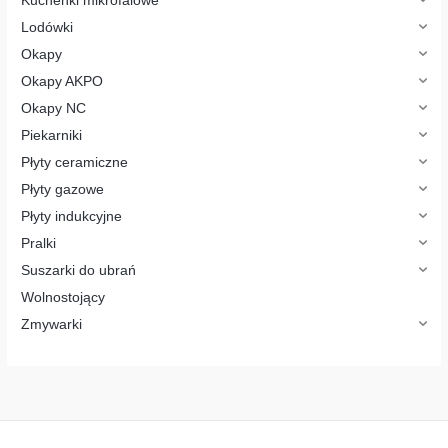
Kuchenki mikrofalowe
ó
w
Lodówki
Okapy
Okapy AKPO
Okapy NC
Piekarniki
Płyty ceramiczne
Płyty gazowe
Płyty indukcyjne
Pralki
Suszarki do ubrań
Wolnostojący
Zmywarki