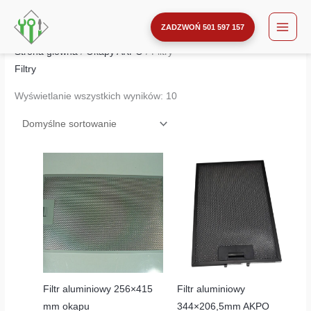
Przejdź
do
ZADZWOŃ 501 597 157
treści
Strona główna
/
Okapy AKPO
/ Filtry
Filtry
Wyświetlanie wszystkich wyników: 10
Filtr aluminiowy 256×415
Filtr aluminiowy
mm okapu
344×206,5mm AKPO